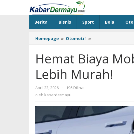
Lewati
ke
konten
Berita
Bisnis
Sport
Bola
Oto
Homepage
»
Otomotif
»
Hemat
Biaya
Mobil
Hemat Biaya Mobil
Listrik:
Tips
Lebih Murah!
Jitu,
Lebih
Murah!
April 23, 2026
oleh
-
196 Dilihat
kabardermayu
oleh
kabardermayu