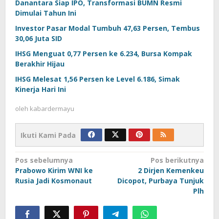
Danantara Siap IPO, Transformasi BUMN Resmi
Dimulai Tahun Ini
Investor Pasar Modal Tumbuh 47,63 Persen, Tembus
30,06 Juta SID
IHSG Menguat 0,77 Persen ke 6.234, Bursa Kompak
Berakhir Hijau
IHSG Melesat 1,56 Persen ke Level 6.186, Simak
Kinerja Hari Ini
oleh
kabardermayu
Ikuti Kami Pada
Navigasi
Pos sebelumnya
Pos berikutnya
Prabowo Kirim WNI ke
2 Dirjen Kemenkeu
pos
Rusia Jadi Kosmonaut
Dicopot, Purbaya Tunjuk
Plh