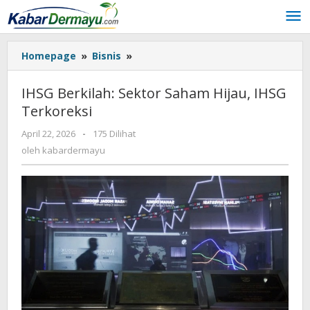
Lewati
ke
konten
Homepage
»
Bisnis
»
IHSG
Berkilah:
Sektor
IHSG Berkilah: Sektor Saham Hijau, IHSG
Saham
Terkoreksi
Hijau,
IHSG
April 22, 2026
oleh
-
175 Dilihat
Terkoreksi
kabardermayu
oleh
kabardermayu