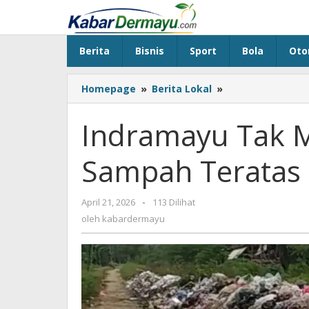
Lewati
ke
konten
Berita
Bisnis
Sport
Bola
Oto
Homepage
»
Berita Lokal
»
Indramayu
Tak
Masuk
Indramayu Tak M
Daftar
Darurat
Sampah Teratas
Sampah
Teratas
April 21, 2026
oleh
-
113 Dilihat
kabardermayu
oleh
kabardermayu