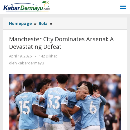
Lewati
ke
konten
Homepage
»
Bola
»
Manchester
City
Dominates
Manchester City Dominates Arsenal: A
Arsenal:
Devastating Defeat
A
Devastating
April 19, 2026
oleh
-
142 Dilihat
Defeat
kabardermayu
oleh
kabardermayu