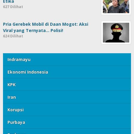
Etika
627 Dilihat
Pria Gerebek Mobil di Daan Mogot: Aksi
Viral yang Ternyata… Polisi!
624 Dilihat
Indramayu
Ekonomi Indonesia
KPK
Iran
Korupsi
Purbaya