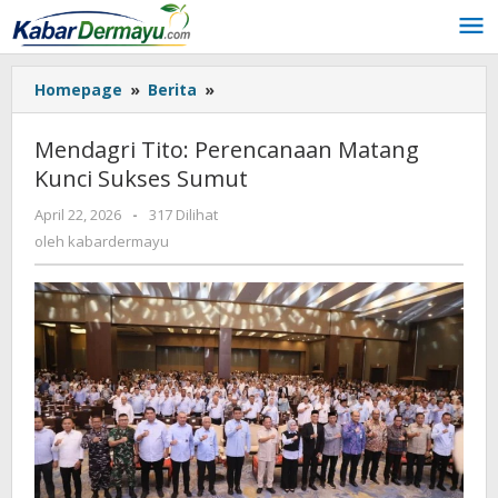
Lewati
ke
konten
Homepage
»
Berita
»
Mendagri
Tito:
Perencanaan
Mendagri Tito: Perencanaan Matang
Matang
Kunci Sukses Sumut
Kunci
Sukses
April 22, 2026
oleh
-
317 Dilihat
Sumut
kabardermayu
oleh
kabardermayu