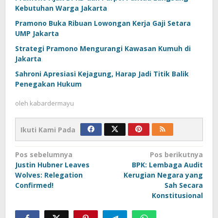
Kebutuhan Warga Jakarta
Pramono Buka Ribuan Lowongan Kerja Gaji Setara
UMP Jakarta
Strategi Pramono Mengurangi Kawasan Kumuh di
Jakarta
Sahroni Apresiasi Kejagung, Harap Jadi Titik Balik
Penegakan Hukum
oleh
kabardermayu
Ikuti Kami Pada
Navigasi
Pos sebelumnya
Pos berikutnya
Justin Hubner Leaves
BPK: Lembaga Audit
pos
Wolves: Relegation
Kerugian Negara yang
Confirmed!
Sah Secara
Konstitusional