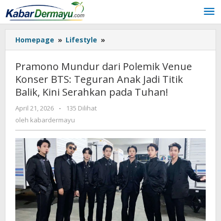
Lewati
ke
konten
Homepage
»
Lifestyle
»
Pramono
Mundur
dari
Pramono Mundur dari Polemik Venue
Polemik
Konser BTS: Teguran Anak Jadi Titik
Venue
Balik, Kini Serahkan pada Tuhan!
Konser
BTS:
April 21, 2026
oleh
-
135 Dilihat
Teguran
kabardermayu
oleh
kabardermayu
Anak
Jadi
Titik
Balik,
Kini
Serahkan
pada
Tuhan!