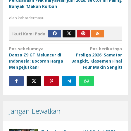
Perusahaan PHK Karyawan Juni 2026: Sektor Ini Paling
Banyak ‘Makan Korban
oleh
kabardermayu
Ikuti Kami Pada
Navigasi
Pos sebelumnya
Pos berikutnya
Danza Z9 GT Meluncur di
Proliga 2026: Samator
pos
Indonesia: Bocoran Harga
Bangkit, Klasemen Final
Mengejutkan!
Four Makin Sengit!
Jangan Lewatkan