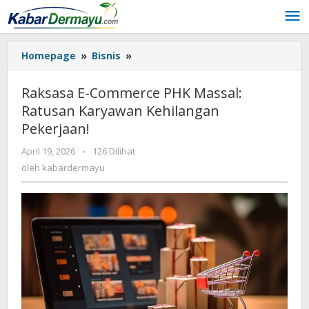
Lewati
ke
konten
Homepage
»
Bisnis
»
Raksasa
E-
Commerce
Raksasa E-Commerce PHK Massal:
PHK
Ratusan Karyawan Kehilangan
Massal:
Pekerjaan!
Ratusan
Karyawan
April 19, 2026
oleh
-
126 Dilihat
Kehilangan
kabardermayu
oleh
kabardermayu
Pekerjaan!