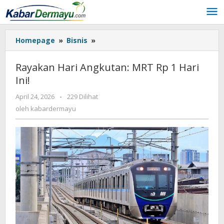
Lewati
ke
konten
Homepage
»
Bisnis
»
Rayakan
Hari
Angkutan:
Rayakan Hari Angkutan: MRT Rp 1 Hari
MRT
Ini!
Rp
1
April 24, 2026
oleh
-
229 Dilihat
Hari
kabardermayu
oleh
kabardermayu
Ini!