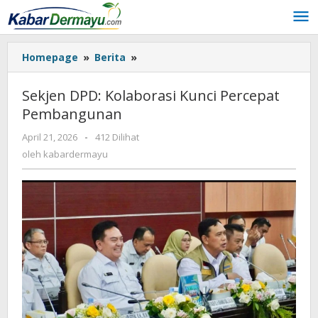
Lewati
ke
konten
Homepage
»
Berita
»
Sekjen
DPD:
Kolaborasi
Sekjen DPD: Kolaborasi Kunci Percepat
Kunci
Pembangunan
Percepat
Pembangunan
April 21, 2026
oleh
-
412 Dilihat
kabardermayu
oleh
kabardermayu