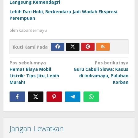
Langsung Kemendagri
Lebih Dari Hobi, Berkendara Jadi Wadah Ekspresi
Perempuan
oleh
kabardermayu
Ikuti Kami Pada
Navigasi
Pos sebelumnya
Pos berikutnya
Hemat Biaya Mobil
Guru Cabuli Siswa: Kasus
pos
Listrik: Tips Jitu, Lebih
di Indramayu, Puluhan
Murah!
Korban
Jangan Lewatkan