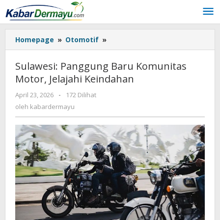
Lewati
ke
konten
Homepage
»
Otomotif
»
Sulawesi:
Panggung
Baru
Sulawesi: Panggung Baru Komunitas
Komunitas
Motor, Jelajahi Keindahan
Motor,
Jelajahi
April 23, 2026
oleh
-
172 Dilihat
Keindahan
kabardermayu
oleh
kabardermayu