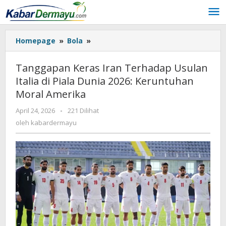
Lewati
ke
konten
Homepage
»
Bola
»
Tanggapan
Keras
Iran
Tanggapan Keras Iran Terhadap Usulan
Terhadap
Italia di Piala Dunia 2026: Keruntuhan
Usulan
Moral Amerika
Italia
di
April 24, 2026
oleh
-
221 Dilihat
Piala
kabardermayu
oleh
kabardermayu
Dunia
2026:
Keruntuhan
Moral
Amerika