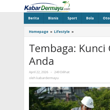
Lewati
ke
konten
Berita
Bisnis
Sport
Bola
Oto
Homepage
»
Lifestyle
»
Tembaga:
Kunci
Gaya
Tembaga: Kunci
Hidup
Modern
Anda
Anda
April 22, 2026
oleh
-
249 Dilihat
kabardermayu
oleh
kabardermayu