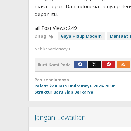
masa depan. Dan Indonesia punya potens
depan itu.
Post Views:
249
Ditag
Gaya Hidup Modern
Manfaat
oleh
kabardermayu
Ikuti Kami Pada
Navigasi
Pos sebelumnya
Pelantikan KONI Indramayu 2026-2030:
pos
Struktur Baru Siap Berkarya
Jangan Lewatkan