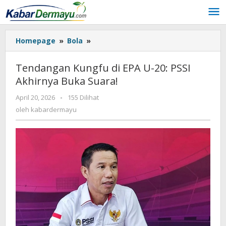
Lewati
ke
konten
Homepage
»
Bola
»
Tendangan
Kungfu
di
Tendangan Kungfu di EPA U-20: PSSI
EPA
Akhirnya Buka Suara!
U-
20:
April 20, 2026
oleh
-
155 Dilihat
PSSI
kabardermayu
oleh
kabardermayu
Akhirnya
Buka
Suara!