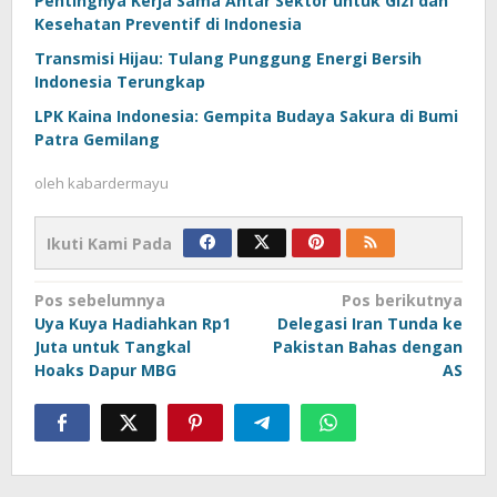
Pentingnya Kerja Sama Antar Sektor untuk Gizi dan
Kesehatan Preventif di Indonesia
Transmisi Hijau: Tulang Punggung Energi Bersih
Indonesia Terungkap
LPK Kaina Indonesia: Gempita Budaya Sakura di Bumi
Patra Gemilang
oleh
kabardermayu
Ikuti Kami Pada
Navigasi
Pos sebelumnya
Pos berikutnya
Uya Kuya Hadiahkan Rp1
Delegasi Iran Tunda ke
pos
Juta untuk Tangkal
Pakistan Bahas dengan
Hoaks Dapur MBG
AS