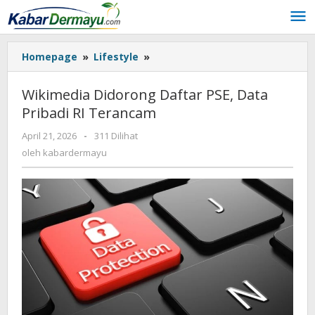
Lewati
ke
konten
Homepage
»
Lifestyle
»
Wikimedia
Didorong
Daftar
Wikimedia Didorong Daftar PSE, Data
PSE,
Pribadi RI Terancam
Data
Pribadi
April 21, 2026
oleh
-
311 Dilihat
RI
kabardermayu
oleh
kabardermayu
Terancam