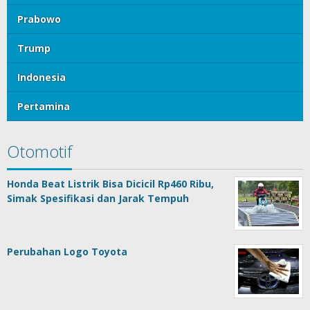
Prabowo
Trump
Indonesia
Pertamina
Otomotif
Honda Beat Listrik Bisa Dicicil Rp460 Ribu,
Simak Spesifikasi dan Jarak Tempuh
Perubahan Logo Toyota