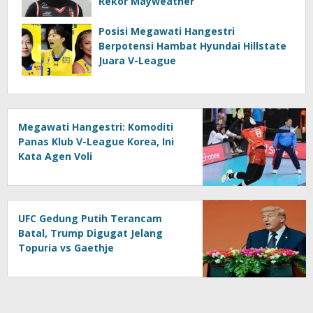
Rekor Mayweather
Posisi Megawati Hangestri
Berpotensi Hambat Hyundai Hillstate
Juara V-League
Megawati Hangestri: Komoditi
Panas Klub V-League Korea, Ini
Kata Agen Voli
UFC Gedung Putih Terancam
Batal, Trump Digugat Jelang
Topuria vs Gaethje