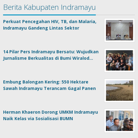
Berita Kabupaten Indramayu
Perkuat Pencegahan HIV, TB, dan Malaria,
Indramayu Gandeng Lintas Sektor
14 Pilar Pers Indramayu Bersatu: Wujudkan
Jurnalisme Berkualitas di Bumi Wiralod…
Embung Balongan Kering: 550 Hektare
Sawah Indramayu Terancam Gagal Panen
Herman Khaeron Dorong UMKM Indramayu
Naik Kelas via Sosialisasi BUMN