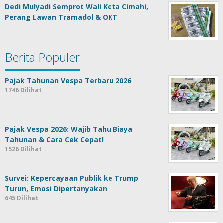
Dedi Mulyadi Semprot Wali Kota Cimahi,
Perang Lawan Tramadol & OKT
Berita Populer
Pajak Tahunan Vespa Terbaru 2026
1746 Dilihat
Pajak Vespa 2026: Wajib Tahu Biaya
Tahunan & Cara Cek Cepat!
1526 Dilihat
Survei: Kepercayaan Publik ke Trump
Turun, Emosi Dipertanyakan
645 Dilihat