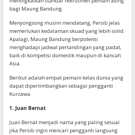
meningkatkan standar rekrutmen pemain asing
bagi Maung Bandung.
Menyongsong musim mendatang, Persib jelas
memerlukan kedalaman skuad yang lebih solid.
Apalagi, Maung Bandung berpotensi
menghadapi jadwal pertandingan yang padat,
baik di kompetisi domestik maupun di kancah
Asia.
Berikut adalah empat pemain kelas dunia yang
dapat dipertimbangkan sebagai pengganti
Kurzawa.
1. Juan Bernat
Juan Bernat menjadi nama yang paling sesuai
jika Persib ingin mencari pengganti langsung