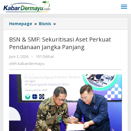
Lewati
ke
konten
Homepage
»
Bisnis
»
BSN
&
SMF:
BSN & SMF: Sekuritisasi Aset Perkuat
Sekuritisasi
Pendanaan Jangka Panjang
Aset
Perkuat
Juni 3, 2026
oleh
-
101 Dilihat
Pendanaan
kabardermayu
oleh
kabardermayu
Jangka
Panjang