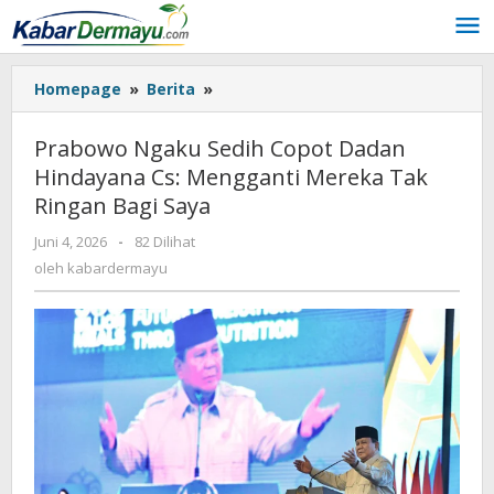
Lewati
ke
konten
Homepage
»
Berita
»
Prabowo
Ngaku
Sedih
Prabowo Ngaku Sedih Copot Dadan
Copot
Hindayana Cs: Mengganti Mereka Tak
Dadan
Ringan Bagi Saya
Hindayana
Cs:
Juni 4, 2026
oleh
-
82 Dilihat
Mengganti
kabardermayu
oleh
kabardermayu
Mereka
Tak
Ringan
Bagi
Saya