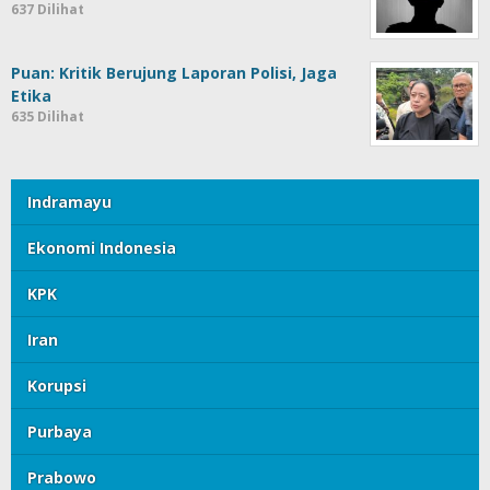
637 Dilihat
Puan: Kritik Berujung Laporan Polisi, Jaga
Etika
635 Dilihat
Indramayu
Ekonomi Indonesia
KPK
Iran
Korupsi
Purbaya
Prabowo