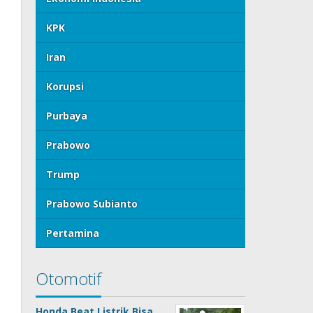
KPK
Iran
Korupsi
Purbaya
Prabowo
Trump
Prabowo Subianto
Pertamina
Otomotif
Honda Beat Listrik Bisa