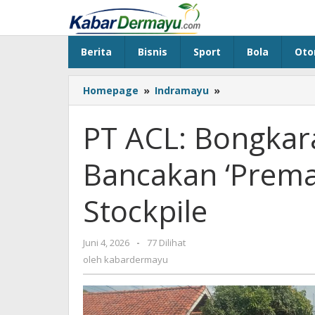
Lewati
ke
konten
Berita
Bisnis
Sport
Bola
Oto
Homepage
»
Indramayu
»
PT
ACL:
Bongkaran
PT ACL: Bongkara
Proyek
Jabar
Bancakan ‘Prema
Jadi
Bancakan
'Preman'
Stockpile
Tanpa
Area
Stockpile
Juni 4, 2026
oleh
-
77 Dilihat
kabardermayu
oleh
kabardermayu