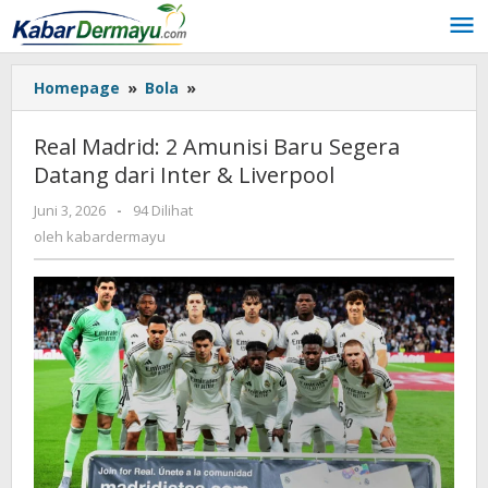
Lewati
ke
konten
Homepage
»
Bola
»
Real
Madrid:
2
Real Madrid: 2 Amunisi Baru Segera
Amunisi
Datang dari Inter & Liverpool
Baru
Segera
Juni 3, 2026
oleh
-
94 Dilihat
Datang
kabardermayu
oleh
kabardermayu
dari
Inter
&
Liverpool