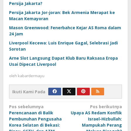
Persija Jakarta?
Persija Jakarta Jor-joran: Bek Armenia Merapat ke
Macan Kemayoran
Mason Greenwood: Fenerbahce Kejar AS Roma dalam
24 Jam
Liverpool Kecewa: Luis Enrique Gagal, Selebrasi Jadi
Sorotan
Arne Slot Langsung Dapat Klub Baru Raksasa Eropa
Usai Dipecat Liverpool
oleh
kabardermayu
Ikuti Kami Pada
Navigasi
Pos sebelumnya
Pos berikutnya
Perencanaan di Balik
Upaya AS Redam Konflik
pos
Pembunuhan Pengusaha
Israel-Hizbullah:
Korea Selatan di Bekasi:
Mampukah Perang