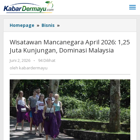
Lewati
ke
konten
Homepage
»
Bisnis
»
Wisatawan
Mancanegara
April
Wisatawan Mancanegara April 2026: 1,25
2026:
Juta Kunjungan, Dominasi Malaysia
1,25
Juta
Juni 2, 2026
oleh
-
94 Dilihat
Kunjungan,
kabardermayu
oleh
kabardermayu
Dominasi
Malaysia