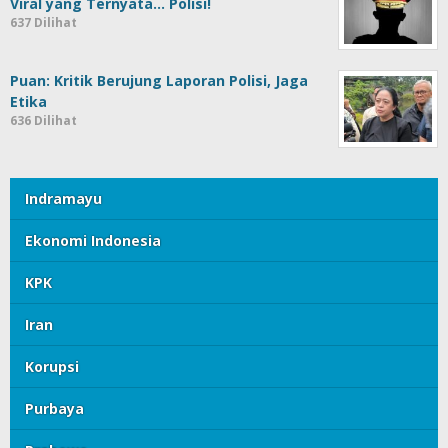
Viral yang Ternyata… Polisi!
637 Dilihat
Puan: Kritik Berujung Laporan Polisi, Jaga
Etika
636 Dilihat
Indramayu
Ekonomi Indonesia
KPK
Iran
Korupsi
Purbaya