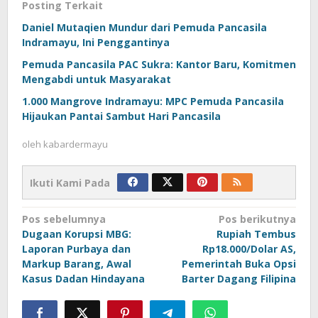
Posting Terkait
Daniel Mutaqien Mundur dari Pemuda Pancasila
Indramayu, Ini Penggantinya
Pemuda Pancasila PAC Sukra: Kantor Baru, Komitmen
Mengabdi untuk Masyarakat
1.000 Mangrove Indramayu: MPC Pemuda Pancasila
Hijaukan Pantai Sambut Hari Pancasila
oleh
kabardermayu
Ikuti Kami Pada
Navigasi
Pos sebelumnya
Pos berikutnya
Dugaan Korupsi MBG:
Rupiah Tembus
pos
Laporan Purbaya dan
Rp18.000/Dolar AS,
Markup Barang, Awal
Pemerintah Buka Opsi
Kasus Dadan Hindayana
Barter Dagang Filipina