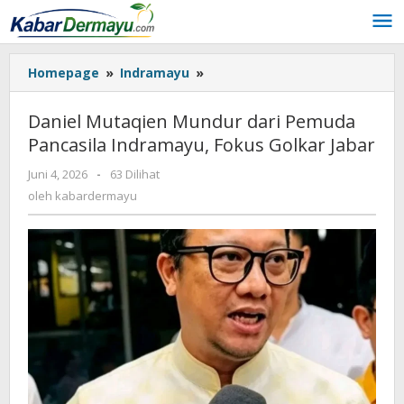
Lewati
ke
konten
Homepage
»
Indramayu
»
Daniel
Mutaqien
Mundur
Daniel Mutaqien Mundur dari Pemuda
dari
Pancasila Indramayu, Fokus Golkar Jabar
Pemuda
Pancasila
Juni 4, 2026
oleh
-
63 Dilihat
Indramayu,
kabardermayu
oleh
kabardermayu
Fokus
Golkar
Jabar