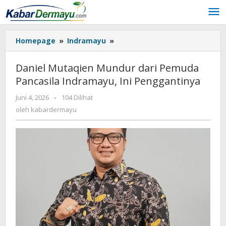
Lewati
ke
konten
Homepage
»
Indramayu
»
Daniel
Mutaqien
Mundur
Daniel Mutaqien Mundur dari Pemuda
dari
Pancasila Indramayu, Ini Penggantinya
Pemuda
Pancasila
Juni 4, 2026
oleh
-
104 Dilihat
Indramayu,
kabardermayu
oleh
kabardermayu
Ini
Penggantinya