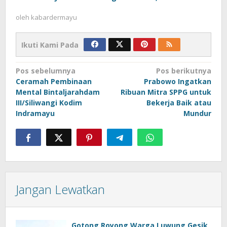
oleh
kabardermayu
Ikuti Kami Pada
Navigasi
Pos sebelumnya
Pos berikutnya
Ceramah Pembinaan
Prabowo Ingatkan
pos
Mental Bintaljarahdam
Ribuan Mitra SPPG untuk
III/Siliwangi Kodim
Bekerja Baik atau
Indramayu
Mundur
Jangan Lewatkan
Gotong Royong Warga Luwung Gesik