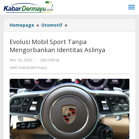
Lewati
ke
konten
Homepage
»
Otomotif
»
Evolusi
Mobil
Sport
Evolusi Mobil Sport Tanpa
Tanpa
Mengorbankan Identitas Aslinya
Mengorbankan
Identitas
Mei 16, 2026
oleh
-
240 Dilihat
Aslinya
kabardermayu
oleh
kabardermayu