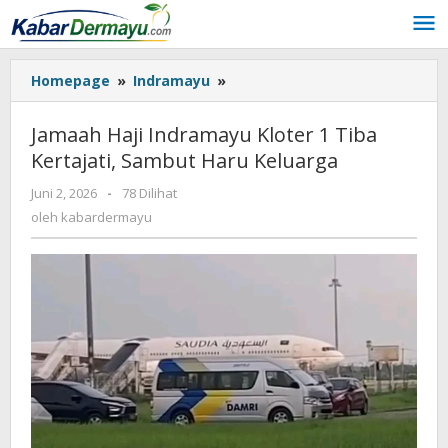
Lewati
ke
konten
Homepage
»
Indramayu
»
Jamaah
Haji
Indramayu
Jamaah Haji Indramayu Kloter 1 Tiba
Kloter
Kertajati, Sambut Haru Keluarga
1
Tiba
Juni 2, 2026
oleh
-
78 Dilihat
Kertajati,
kabardermayu
oleh
kabardermayu
Sambut
Haru
Keluarga