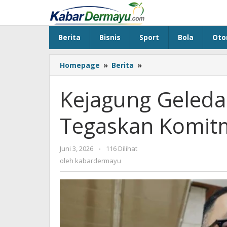
Lewati
ke
konten
Berita
Bisnis
Sport
Bola
Oto
Homepage
»
Berita
»
Kejagung
Geledah
Kantor
Kejagung Geleda
BGN,
Sahroni
Tegaskan Komit
Tegaskan
Komitmen
Presiden
Juni 3, 2026
oleh
-
116 Dilihat
kabardermayu
oleh
kabardermayu