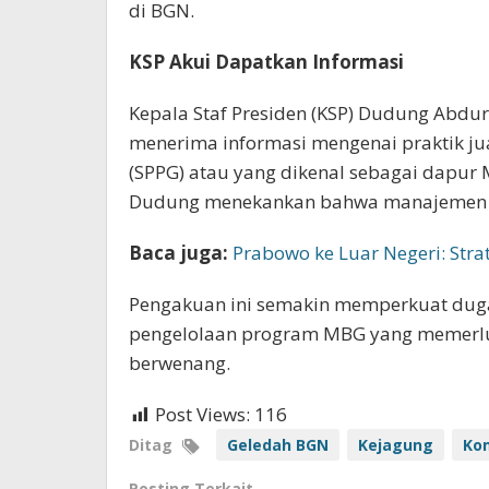
di BGN.
KSP Akui Dapatkan Informasi
Kepala Staf Presiden (KSP) Dudung Abd
menerima informasi mengenai praktik jua
(SPPG) atau yang dikenal sebagai dapur 
Dudung menekankan bahwa manajemen BG
Baca juga:
Prabowo ke Luar Negeri: Str
Pengakuan ini semakin memperkuat dug
pengelolaan program MBG yang memerlu
berwenang.
Post Views:
116
Ditag
Geledah BGN
Kejagung
Ko
Posting Terkait