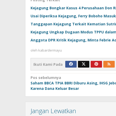
Kejagung Bongkar Kasus 4 Perusahaan Don R
Usai Diperiksa Kejagung, Ferry Boboho Masuk
Tanggapan Kejagung Terkait Kematian Sutrim
Kejagung Ungkap Dugaan Modus TPPU dalam 
Anggota DPR Kritik Kejagung, Minta Febrie A
oleh
kabardermayu
Ikuti Kami Pada
Navigasi
Pos sebelumnya
Saham BBCA TPIA BBRI Diburu Asing, IHSG Jeb
pos
Karena Dana Keluar Besar
Jangan Lewatkan