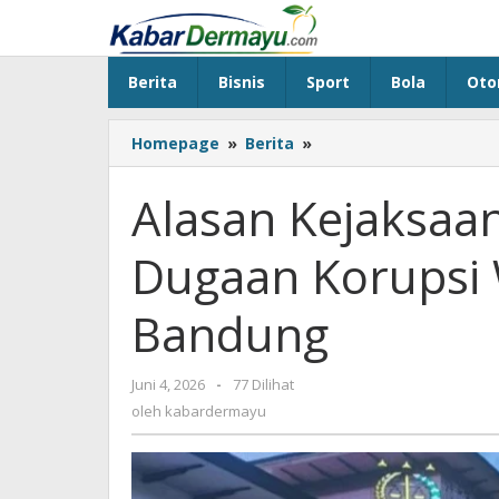
Lewati
ke
konten
Berita
Bisnis
Sport
Bola
Oto
Homepage
»
Berita
»
Alasan
Kejaksaan
Hentikan
Alasan Kejaksaa
Kasus
Dugaan
Dugaan Korupsi 
Korupsi
Wakil
Wali
Bandung
Kota
Bandung
Juni 4, 2026
oleh
-
77 Dilihat
kabardermayu
oleh
kabardermayu