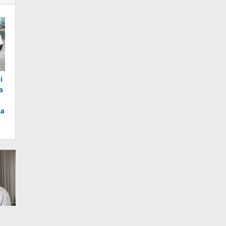
i
a
ka