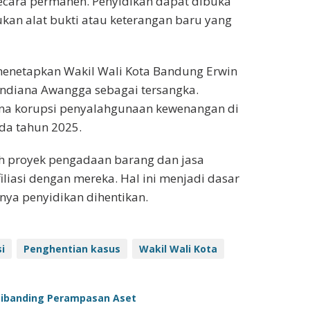
secara permanen. Penyidikan dapat dibuka
kan alat bukti atau keterangan baru yang
menetapkan Wakil Wali Kota Bandung Erwin
ndiana Awangga sebagai tersangka.
dana korupsi penyalahgunaan kewenangan di
da tahun 2025.
h proyek pengadaan barang dan jasa
liasi dengan mereka. Hal ini menjadi dasar
nya penyidikan dihentikan.
i
Penghentian kasus
Wakil Wali Kota
 Dibanding Perampasan Aset