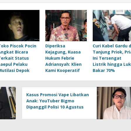
Toko Piscok Pocin
Diperiksa
Curi Kabel Gardu d
Angkat Bicara
Kejagung, Kuasa
Tanjung Priok, Pri
Terkait Status
Hukum Febrie
Ini Tersengat
Saepul Pelaku
Adriansyah: Klien
Listrik hingga Lu
Mutilasi Depok
Kami Kooperatif
Bakar 70%
Kasus Promosi Vape Libatkan
Anak: YouTuber Bigmo
Dipanggil Polisi 10 Agustus