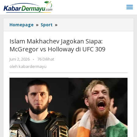
Lewati
ke
konten
Homepage
»
Sport
»
Islam
Makhachev
Jagokan
Islam Makhachev Jagokan Siapa:
Siapa:
McGregor vs Holloway di UFC 309
McGregor
vs
Juni 2, 2026
oleh
-
76 Dilihat
Holloway
kabardermayu
oleh
kabardermayu
di
UFC
309