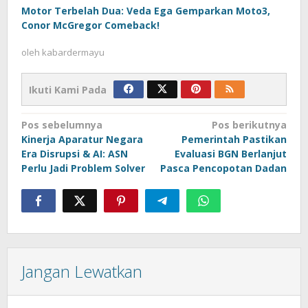
Motor Terbelah Dua: Veda Ega Gemparkan Moto3,
Conor McGregor Comeback!
oleh
kabardermayu
Ikuti Kami Pada
Navigasi
Pos sebelumnya
Pos berikutnya
Kinerja Aparatur Negara
Pemerintah Pastikan
pos
Era Disrupsi & AI: ASN
Evaluasi BGN Berlanjut
Perlu Jadi Problem Solver
Pasca Pencopotan Dadan
Jangan Lewatkan