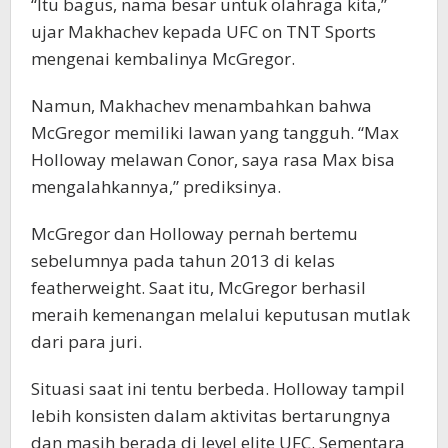
“Itu bagus, nama besar untuk olahraga kita,”
ujar Makhachev kepada UFC on TNT Sports
mengenai kembalinya McGregor.
Namun, Makhachev menambahkan bahwa
McGregor memiliki lawan yang tangguh. “Max
Holloway melawan Conor, saya rasa Max bisa
mengalahkannya,” prediksinya.
McGregor dan Holloway pernah bertemu
sebelumnya pada tahun 2013 di kelas
featherweight. Saat itu, McGregor berhasil
meraih kemenangan melalui keputusan mutlak
dari para juri.
Situasi saat ini tentu berbeda. Holloway tampil
lebih konsisten dalam aktivitas bertarungnya
dan masih berada di level elite UFC. Sementara