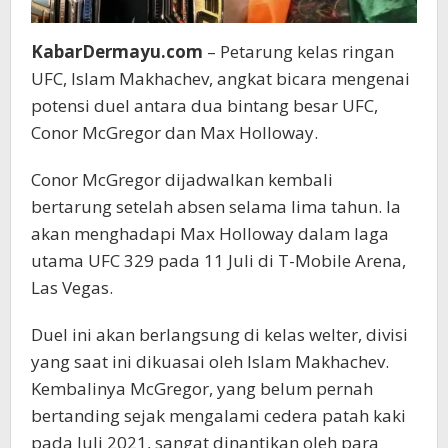
KabarDermayu.com
– Petarung kelas ringan
UFC, Islam Makhachev, angkat bicara mengenai
potensi duel antara dua bintang besar UFC,
Conor McGregor dan Max Holloway.
Conor McGregor dijadwalkan kembali
bertarung setelah absen selama lima tahun. Ia
akan menghadapi Max Holloway dalam laga
utama UFC 329 pada 11 Juli di T-Mobile Arena,
Las Vegas.
Duel ini akan berlangsung di kelas welter, divisi
yang saat ini dikuasai oleh Islam Makhachev.
Kembalinya McGregor, yang belum pernah
bertanding sejak mengalami cedera patah kaki
pada Juli 2021, sangat dinantikan oleh para