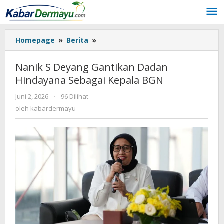
Lewati
ke
konten
Homepage
»
Berita
»
Nanik
S
Deyang
Nanik S Deyang Gantikan Dadan
Gantikan
Hindayana Sebagai Kepala BGN
Dadan
Hindayana
Juni 2, 2026
oleh
-
96 Dilihat
Sebagai
kabardermayu
oleh
kabardermayu
Kepala
BGN