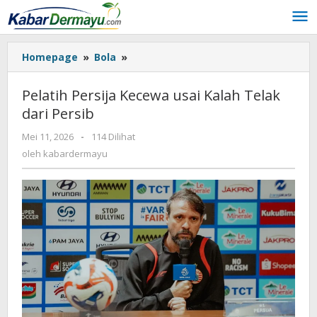
Lewati
ke
konten
Homepage
»
Bola
»
Pelatih
Persija
Kecewa
Pelatih Persija Kecewa usai Kalah Telak
usai
dari Persib
Kalah
Telak
Mei 11, 2026
oleh
-
114 Dilihat
dari
kabardermayu
oleh
kabardermayu
Persib