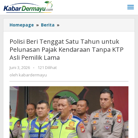
Lewati
ke
konten
Homepage
»
Berita
»
Polisi
Beri
Tenggat
Polisi Beri Tenggat Satu Tahun untuk
Satu
Pelunasan Pajak Kendaraan Tanpa KTP
Tahun
Asli Pemilik Lama
untuk
Pelunasan
Juni 3, 2026
oleh
-
121 Dilihat
Pajak
kabardermayu
oleh
kabardermayu
Kendaraan
Tanpa
KTP
Asli
Pemilik
Lama