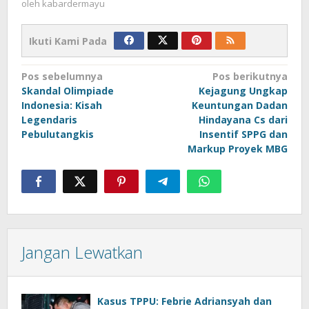
oleh
kabardermayu
Ikuti Kami Pada
Navigasi
Pos sebelumnya
Pos berikutnya
Skandal Olimpiade
Kejagung Ungkap
pos
Indonesia: Kisah
Keuntungan Dadan
Legendaris
Hindayana Cs dari
Pebulutangkis
Insentif SPPG dan
Markup Proyek MBG
Jangan Lewatkan
Kasus TPPU: Febrie Adriansyah dan