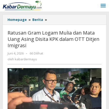
Lewati
ke
konten
Homepage
»
Berita
»
Ratusan
Gram
Logam
Ratusan Gram Logam Mulia dan Mata
Mulia
Uang Asing Disita KPK dalam OTT Ditjen
dan
Imigrasi
Mata
Uang
Juni 4, 2026
oleh
-
66 Dilihat
Asing
kabardermayu
oleh
kabardermayu
Disita
KPK
dalam
OTT
Ditjen
Imigrasi