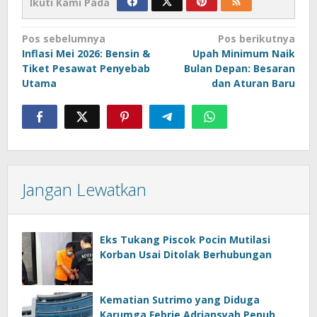
Ikuti Kami Pada
Navigasi
Pos sebelumnya
Pos berikutnya
Inflasi Mei 2026: Bensin &
Upah Minimum Naik
pos
Tiket Pesawat Penyebab
Bulan Depan: Besaran
Utama
dan Aturan Baru
Jangan Lewatkan
Eks Tukang Piscok Pocin Mutilasi
Korban Usai Ditolak Berhubungan
Kematian Sutrimo yang Diduga
Karumga Febrie Adriansyah Penuh