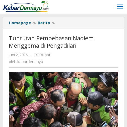
Lewati
ke
konten
Homepage
»
Berita
»
Tuntutan
Pembebasan
Nadiem
Tuntutan Pembebasan Nadiem
Menggema
Menggema di Pengadilan
di
Pengadilan
Juni 2, 2026
oleh
-
91 Dilihat
kabardermayu
oleh
kabardermayu