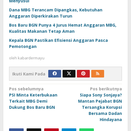
Menyusul
Dana MBG Terancam Dipangkas, Kebutuhan
Anggaran Diperkirakan Turun
Bos Baru BGN Punya 4 Jurus Hemat Anggaran MBG,
Kualitas Makanan Tetap Aman
Kepala BGN Pastikan Efisiensi Anggaran Pasca
Pemotongan
oleh
kabardermayu
Ikuti Kami Pada
Navigasi
Pos sebelumnya
Pos berikutnya
PSI Minta Keterbukaan
Siapa Sony Sonjaya?
pos
Terkait MBG Demi
Mantan Pejabat BGN
Dukung Bos Baru BGN
Tersangka Korupsi
Bersama Dadan
Hindayana