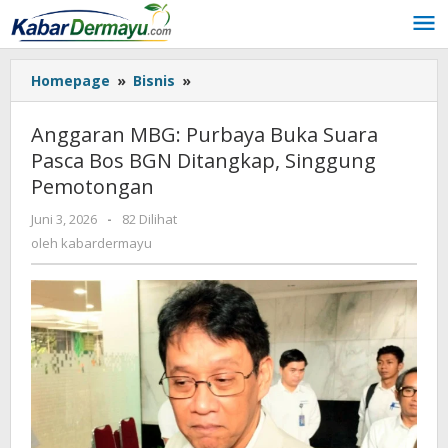
Lewati
ke
konten
Homepage
»
Bisnis
»
Anggaran
MBG:
Purbaya
Anggaran MBG: Purbaya Buka Suara
Buka
Pasca Bos BGN Ditangkap, Singgung
Suara
Pemotongan
Pasca
Bos
Juni 3, 2026
oleh
-
82 Dilihat
BGN
kabardermayu
oleh
kabardermayu
Ditangkap,
Singgung
Pemotongan