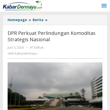
Lewati
ke
konten
Homepage
»
Berita
»
DPR
Perkuat
Perlindungan
DPR Perkuat Perlindungan Komoditas
Komoditas
Strategis Nasional
Strategis
Nasional
Juni 3, 2026
oleh
-
97 Dilihat
kabardermayu
oleh
kabardermayu