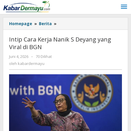
Lewati
ke
konten
Homepage
»
Berita
»
Intip
Cara
Kerja
Intip Cara Kerja Nanik S Deyang yang
Nanik
Viral di BGN
S
Deyang
Juni 4, 2026
oleh
-
70 Dilihat
yang
kabardermayu
oleh
kabardermayu
Viral
di
BGN