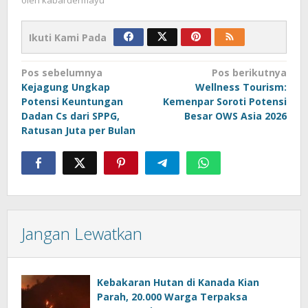
oleh
kabardermayu
Ikuti Kami Pada
Navigasi
Pos sebelumnya
Pos berikutnya
Kejagung Ungkap
Wellness Tourism:
pos
Potensi Keuntungan
Kemenpar Soroti Potensi
Dadan Cs dari SPPG,
Besar OWS Asia 2026
Ratusan Juta per Bulan
Jangan Lewatkan
Kebakaran Hutan di Kanada Kian
Parah, 20.000 Warga Terpaksa