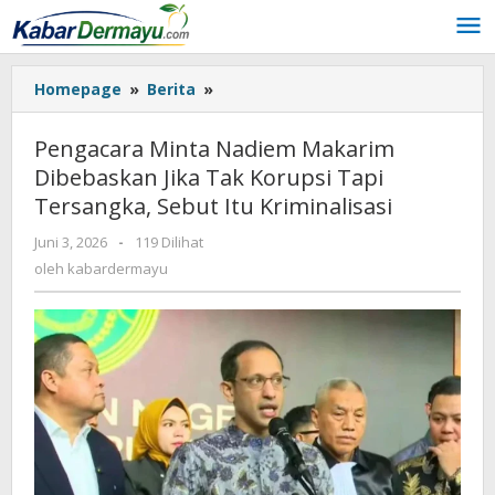
Lewati
ke
konten
Homepage
»
Berita
»
Pengacara
Minta
Nadiem
Pengacara Minta Nadiem Makarim
Makarim
Dibebaskan Jika Tak Korupsi Tapi
Dibebaskan
Tersangka, Sebut Itu Kriminalisasi
Jika
Tak
Juni 3, 2026
oleh
-
119 Dilihat
Korupsi
kabardermayu
oleh
kabardermayu
Tapi
Tersangka,
Sebut
Itu
Kriminalisasi