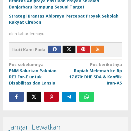
Brantas Abipraya Pastikan Proyek Sekolah
Banjarbaru Rampung Sesuai Target
Strategi Brantas Abipraya Percepat Proyek Sekolah
Rakyat Cirebon
oleh
kabardermayu
Ikuti Kami Pada
Navigasi
Pos sebelumnya
Pos berikutnya
PNM Salurkan Pakaian
Rupiah Melemah ke Rp
pos
RE3 For-E untuk
17.870: DHE SDA & Konflik
Disabilitas dan Lansia
Iran-AS
Jangan Lewatkan