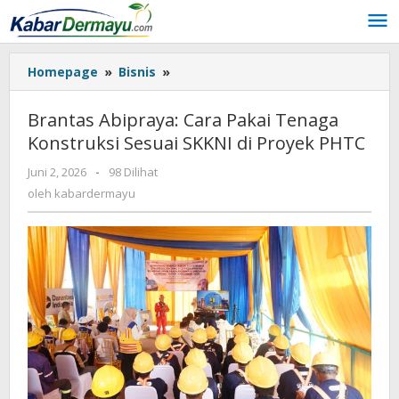
Lewati
ke
konten
Homepage
»
Bisnis
»
Brantas
Abipraya:
Cara
Brantas Abipraya: Cara Pakai Tenaga
Pakai
Konstruksi Sesuai SKKNI di Proyek PHTC
Tenaga
Konstruksi
Juni 2, 2026
oleh
-
98 Dilihat
Sesuai
kabardermayu
oleh
kabardermayu
SKKNI
di
Proyek
PHTC