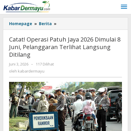
Lewati
ke
konten
Homepage
»
Berita
»
Catat!
Operasi
Patuh
Catat! Operasi Patuh Jaya 2026 Dimulai 8
Jaya
Juni, Pelanggaran Terlihat Langsung
2026
Ditilang
Dimulai
8
Juni 3, 2026
oleh
-
117 Dilihat
Juni,
kabardermayu
oleh
kabardermayu
Pelanggaran
Terlihat
Langsung
Ditilang