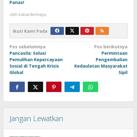
Panas!
oleh
kabardermayu
Ikuti Kami Pada
Navigasi
Pos sebelumnya
Pos berikutnya
Pancasila: Solusi
Permintaan
pos
Pemulihan Kepercayaan
Pengembalian
Sosial di Tengah Krisis
Kedaulatan Masyarakat
Global
Sipil
Jangan Lewatkan