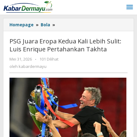
Lewati
ke
konten
Homepage
»
Bola
»
PSG
Juara
Eropa
PSG Juara Eropa Kedua Kali Lebih Sulit:
Kedua
Luis Enrique Pertahankan Takhta
Kali
Lebih
Mei 31, 2026
oleh
-
101 Dilihat
Sulit:
kabardermayu
oleh
kabardermayu
Luis
Enrique
Pertahankan
Takhta