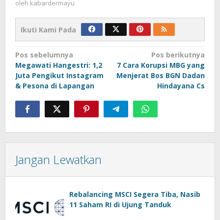
oleh
kabardermayu
Ikuti Kami Pada
Navigasi
Pos sebelumnya
Pos berikutnya
Megawati Hangestri: 1,2
7 Cara Korupsi MBG yang
pos
Juta Pengikut Instagram
Menjerat Bos BGN Dadan
& Pesona di Lapangan
Hindayana Cs
Jangan Lewatkan
Rebalancing MSCI Segera Tiba, Nasib
11 Saham RI di Ujung Tanduk