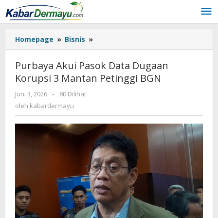
Lewati
ke
konten
Homepage
»
Bisnis
»
Purbaya
Akui
Pasok
Purbaya Akui Pasok Data Dugaan
Data
Korupsi 3 Mantan Petinggi BGN
Dugaan
Korupsi
Juni 3, 2026
oleh
-
80 Dilihat
3
kabardermayu
oleh
kabardermayu
Mantan
Petinggi
BGN