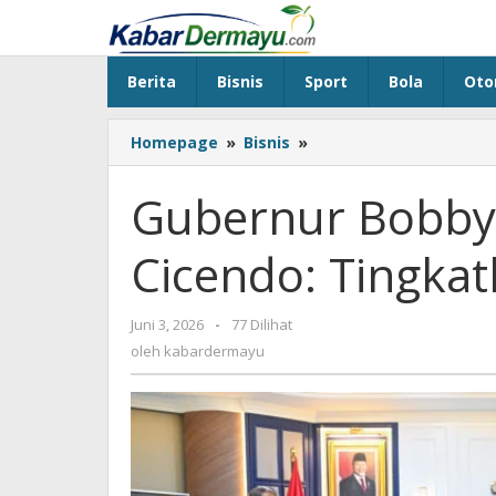
Lewati
ke
konten
Berita
Bisnis
Sport
Bola
Oto
Homepage
»
Bisnis
»
Gubernur
Bobby
Nasution
Gubernur Bobby
&
RS
Cicendo: Tingka
Mata
Cicendo:
Tingkatkan
Juni 3, 2026
oleh
-
77 Dilihat
Layanan
kabardermayu
oleh
kabardermayu
Mata