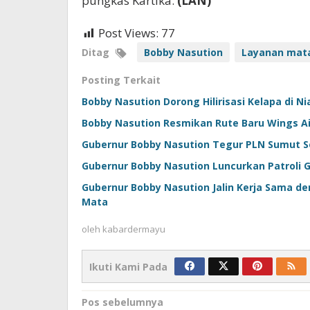
pungkas Kartika.
(LAN)
Post Views:
77
Ditag
Bobby Nasution
Layanan mat
Posting Terkait
Bobby Nasution Dorong Hilirisasi Kelapa di N
Bobby Nasution Resmikan Rute Baru Wings A
Gubernur Bobby Nasution Tegur PLN Sumut
Gubernur Bobby Nasution Luncurkan Patroli 
Gubernur Bobby Nasution Jalin Kerja Sama d
Mata
oleh
kabardermayu
Ikuti Kami Pada
Navigasi
Pos sebelumnya