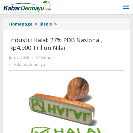
Lewati
ke
konten
Homepage
»
Bisnis
»
Industri
Halal:
27%
Industri Halal: 27% PDB Nasional,
PDB
Rp4.900 Triliun Nilai
Nasional,
Rp4.900
Juni 2, 2026
oleh
-
94 Dilihat
Triliun
kabardermayu
oleh
kabardermayu
Nilai