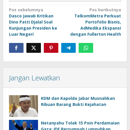
Navigasi
Pos sebelumnya
Pos berikutnya
Dasco Jawab Kritikan
TelkomMetra Perkuat
pos
Dino Patti Djalal Soal
Portofolio Bisnis,
Kunjungan Presiden ke
AdMedika Ekspansi
Luar Negeri
dengan Fullerton Health
Jangan Lewatkan
KDM dan Kapolda Jabar Musnahkan
Ribuan Barang Bukti Kejahatan
Netanyahu Tolak 15 Poin Perdamaian
Gaza: IDF Bersumpah Lumpuhkan