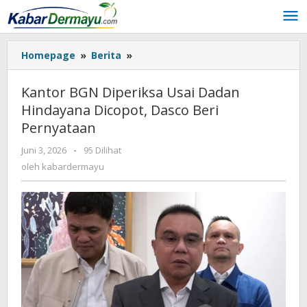
Lewati
ke
konten
Homepage
»
Berita
»
Kantor
BGN
Diperiksa
Kantor BGN Diperiksa Usai Dadan
Usai
Hindayana Dicopot, Dasco Beri
Dadan
Pernyataan
Hindayana
Dicopot,
Juni 3, 2026
oleh
-
95 Dilihat
Dasco
kabardermayu
oleh
kabardermayu
Beri
Pernyataan