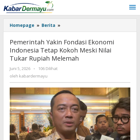
Lewati
ke
konten
Homepage
»
Berita
»
Pemerintah
Yakin
Fondasi
Pemerintah Yakin Fondasi Ekonomi
Ekonomi
Indonesia Tetap Kokoh Meski Nilai
Indonesia
Tukar Rupiah Melemah
Tetap
Kokoh
Juni 5, 2026
oleh
-
106 Dilihat
Meski
kabardermayu
oleh
kabardermayu
Nilai
Tukar
Rupiah
Melemah