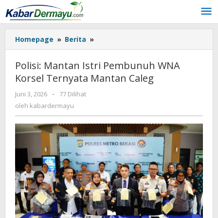
Lewati
ke
konten
Homepage
»
Berita
»
Polisi:
Mantan
Istri
Polisi: Mantan Istri Pembunuh WNA
Pembunuh
Korsel Ternyata Mantan Caleg
WNA
Korsel
Juni 3, 2026
oleh
-
77 Dilihat
Ternyata
kabardermayu
oleh
kabardermayu
Mantan
Caleg