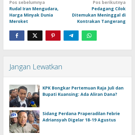
Navigasi
Pos sebelumnya
Pos berikutnya
Rudal Iran Mengudara,
Pedagang Cilok
pos
Harga Minyak Dunia
Ditemukan Meninggal di
Meroket
Kontrakan Tangerang
Jangan Lewatkan
KPK Bongkar Pertemuan Raja Juli dan
Bupati Kuansing: Ada Aliran Dana?
Sidang Perdana Praperadilan Febrie
Adriansyah Digelar 18-19 Agustus