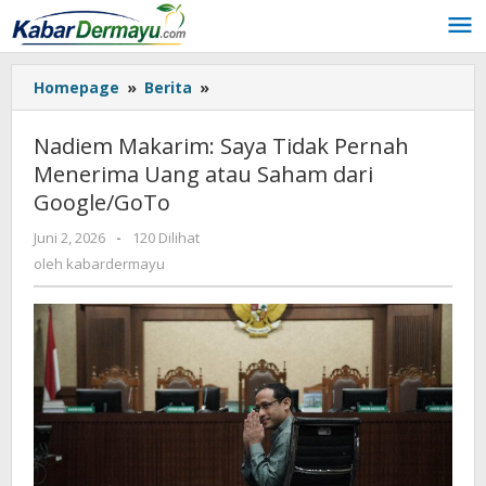
Lewati
ke
konten
Homepage
»
Berita
»
Nadiem
Makarim:
Saya
Nadiem Makarim: Saya Tidak Pernah
Tidak
Menerima Uang atau Saham dari
Pernah
Google/GoTo
Menerima
Uang
Juni 2, 2026
oleh
-
120 Dilihat
atau
kabardermayu
oleh
kabardermayu
Saham
dari
Google/GoTo