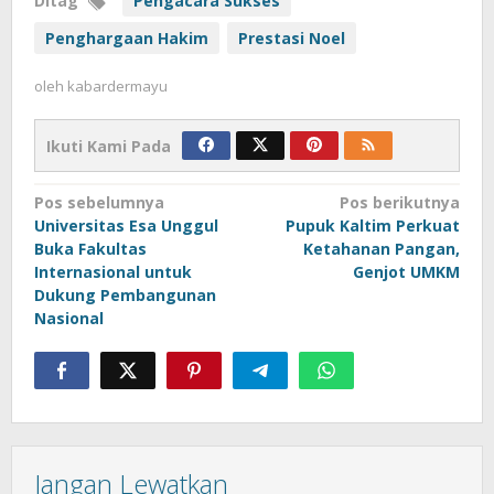
Ditag
Pengacara Sukses
Penghargaan Hakim
Prestasi Noel
oleh
kabardermayu
Ikuti Kami Pada
Navigasi
Pos sebelumnya
Pos berikutnya
Universitas Esa Unggul
Pupuk Kaltim Perkuat
pos
Buka Fakultas
Ketahanan Pangan,
Internasional untuk
Genjot UMKM
Dukung Pembangunan
Nasional
Jangan Lewatkan