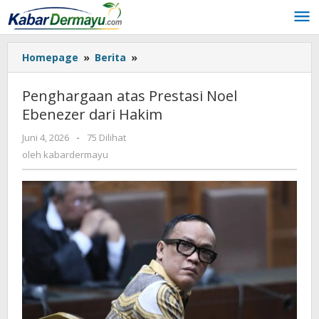
Lewati
ke
konten
Homepage
»
Berita
»
Penghargaan
atas
Prestasi
Penghargaan atas Prestasi Noel
Noel
Ebenezer dari Hakim
Ebenezer
dari
Juni 4, 2026
oleh
-
75 Dilihat
Hakim
kabardermayu
oleh
kabardermayu