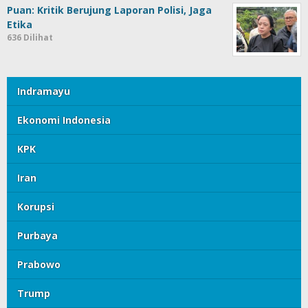
Puan: Kritik Berujung Laporan Polisi, Jaga
Etika
636 Dilihat
Indramayu
Ekonomi Indonesia
KPK
Iran
Korupsi
Purbaya
Prabowo
Trump