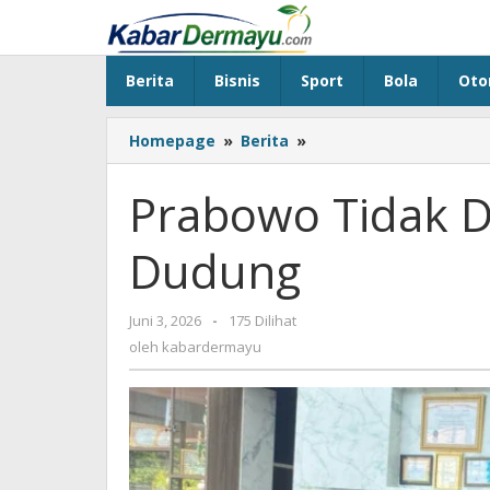
Lewati
ke
konten
Berita
Bisnis
Sport
Bola
Oto
Homepage
»
Berita
»
Prabowo
Tidak
Ditolak
Prabowo Tidak Dit
ke
Italia,
Dudung
Kata
Dudung
Juni 3, 2026
oleh
-
175 Dilihat
kabardermayu
oleh
kabardermayu