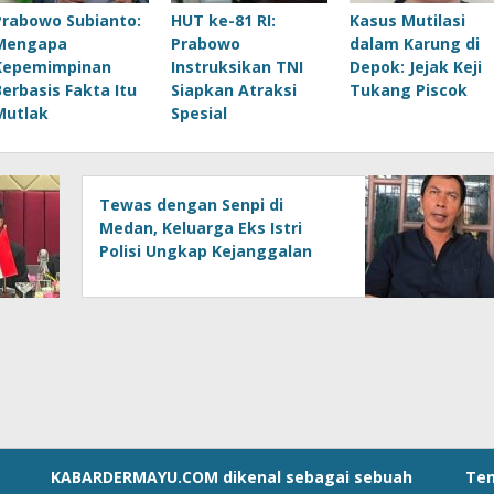
Prabowo Subianto:
HUT ke-81 RI:
Kasus Mutilasi
Mengapa
Prabowo
dalam Karung di
Kepemimpinan
Instruksikan TNI
Depok: Jejak Keji
Berbasis Fakta Itu
Siapkan Atraksi
Tukang Piscok
Mutlak
Spesial
Tewas dengan Senpi di
Medan, Keluarga Eks Istri
Polisi Ungkap Kejanggalan
KABARDERMAYU.COM
dikenal sebagai sebuah
Te