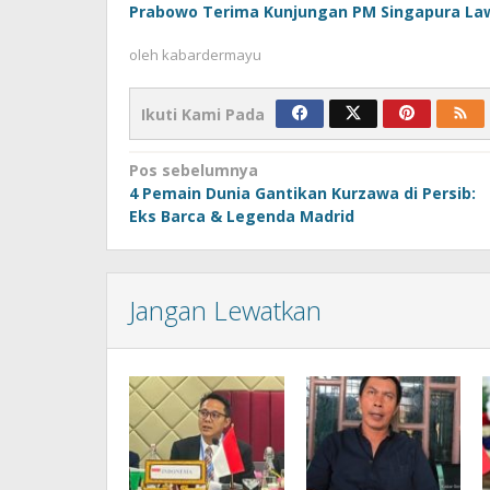
Prabowo Terima Kunjungan PM Singapura Law
oleh
kabardermayu
Ikuti Kami Pada
Navigasi
Pos sebelumnya
4 Pemain Dunia Gantikan Kurzawa di Persib:
pos
Eks Barca & Legenda Madrid
Jangan Lewatkan