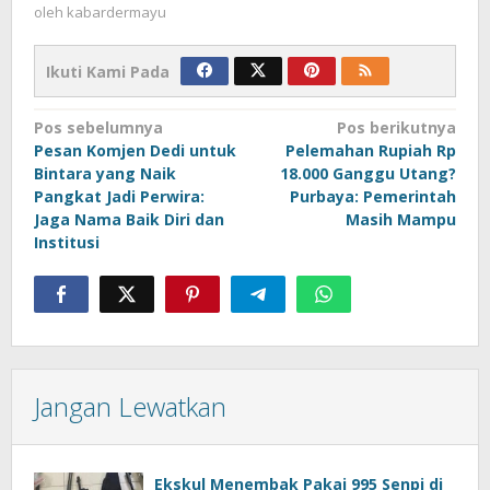
oleh
kabardermayu
Ikuti Kami Pada
Navigasi
Pos sebelumnya
Pos berikutnya
Pesan Komjen Dedi untuk
Pelemahan Rupiah Rp
pos
Bintara yang Naik
18.000 Ganggu Utang?
Pangkat Jadi Perwira:
Purbaya: Pemerintah
Jaga Nama Baik Diri dan
Masih Mampu
Institusi
Jangan Lewatkan
Ekskul Menembak Pakai 995 Senpi di