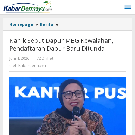
Lewati
ke
konten
Homepage
»
Berita
»
Nanik
Sebut
Dapur
Nanik Sebut Dapur MBG Kewalahan,
MBG
Pendaftaran Dapur Baru Ditunda
Kewalahan,
Pendaftaran
Juni 4, 2026
oleh
-
72 Dilihat
Dapur
kabardermayu
oleh
kabardermayu
Baru
Ditunda